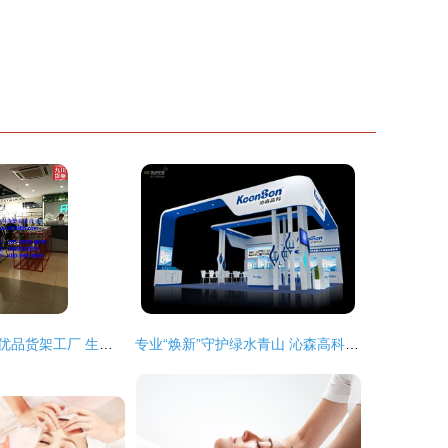
木槿生活与名创优品货架工厂 生活美容服务的现代零售新范式
专业“焕新”守护绿水青山 沁森高科为长沙市固废处理厂生活垃圾渗滤液系统提供换膜服务