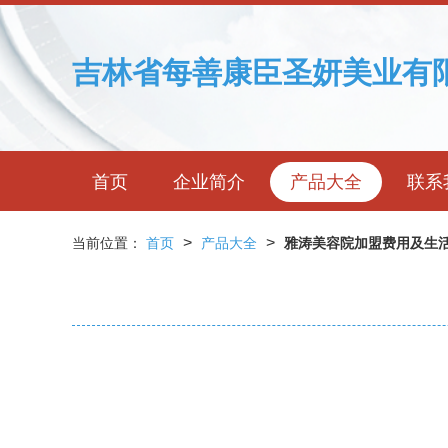
吉林省每善康臣圣妍美业有
首页
企业简介
产品大全
联系
>
>
当前位置：
首页
产品大全
雅涛美容院加盟费用及生