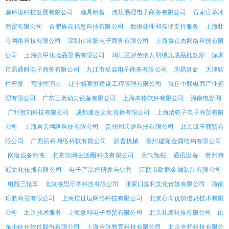
源环境科技发展有限公司
渔具销售
潍坊易理电子商务有限公司
石家庄革冰
商贸有限公司
合肥族云信息科技有限公司
数据处理和存储支持服务
上海壮
寻网络科技有限公司
深圳市常阳电子商务有限公司
上海鑫首杰网络科技有限
公司
上海久甲化妆品贸易有限公司
鸠江区汐色依人羽绒九成品批发部
深圳
市易通财电子商务有限公司
九江市福焱电子商务有限公司
周易算命
天津软
件开发
营业性演出
辽宁筑家梦建设工程管理有限公司
沈丘中联电商产业管
理有限公司
广东三奥动力设备有限公司
上海本格软件有限公司
海南电影网
广州赞知科技有限公司
成都遂意文化传播有限公司
上海清乾子电子商贸有限
公司
上海君天网络科技有限公司
贵州和天途科技有限公司
北京诚玉商贸有
限公司
广西辰科网络科技有限公司
派普机械
贵州建隆金属结构有限公司
网络设备销售
北京简网生活圈科技有限公司
天气预报
通讯设备
贵州特
冠文化传播有限公司
电子产品的研发与销售
江阴市欧鹏金属制品有限公司
电瓶三轮车
北京睿思乐学科技有限公司
张家口鼎利文化传媒有限公司
海南
琼航商贸有限公司
上海煊世垣网络科技有限公司
北京心向优势信息技术有限
公司
北京技术服务
上海拿啡电子商贸有限公司
北京礼席科技有限公司
山
东小伙伴软件股份有限公司
上海今聆教育科技有限公司
北京光舒科技有限公